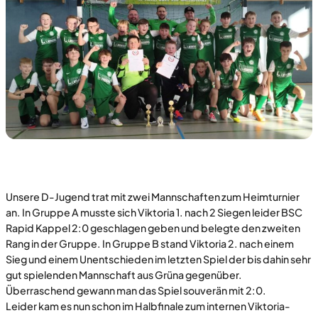
Unsere D-Jugend trat mit zwei Mannschaften zum Heimturnier
an. In Gruppe A musste sich Viktoria 1. nach 2 Siegen leider BSC
Rapid Kappel 2:0 geschlagen geben und belegte den zweiten
Rang in der Gruppe. In Gruppe B stand Viktoria 2. nach einem
Sieg und einem Unentschieden im letzten Spiel der bis dahin sehr
gut spielenden Mannschaft aus Grüna gegenüber.
Überraschend gewann man das Spiel souverän mit 2:0.
Leider kam es nun schon im Halbfinale zum internen Viktoria-