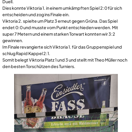
Duell.
Dies konnte Viktoria 1. in einem umkämpften Spiel 2:0 für sich
entscheiden und zog ins Finale ein.
Viktoria 2. spielte um Platz 3 erneut gegen Grüna. Das Spiel
endet 0:0 und musste vom Punkt entschieden werden. Mit
super 7 Metern und einem starken Torwart konnten wir 3:2
gewinnen.
Im Finale revangierte sich Viktoria 1. für das Gruppenspiel und
schlug Rapid Kappel 2:1.
Somit belegt Viktoria Platz 1 und 3 und stellt mit Theo Müller noch
den besten Torschützen des Turniers.