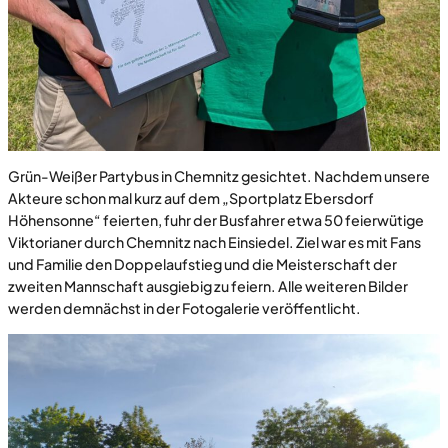
Grün-Weißer Partybus in Chemnitz gesichtet. Nachdem unsere
Akteure schon mal kurz auf dem „Sportplatz Ebersdorf
Höhensonne“ feierten, fuhr der Busfahrer etwa 50 feierwütige
Viktorianer durch Chemnitz nach Einsiedel. Ziel war es mit Fans
und Familie den Doppelaufstieg und die Meisterschaft der
zweiten Mannschaft ausgiebig zu feiern. Alle weiteren Bilder
werden demnächst in der Fotogalerie veröffentlicht.