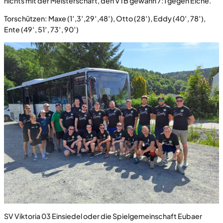
nichts mit der Meisterschaft, den VTB gewann 7:1 gegen Eiche.
Torschützen: Maxe (1′,3′,29′,48′), Otto (28′), Eddy (40′, 78′),
Ente (49′, 51′, 73′, 90′)
SV Viktoria 03 Einsiedel oder die Spielgemeinschaft Eubaer