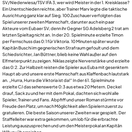
SV/Niederwiesa/TSV IFA 3, wer wird Meister in der 1. Kreisklasse?
Ein Unentschieden reichte, aber Trainer Marv legte die taktische
Ausrichtung ganz klar auf Sieg. 100 Zuschauer verfolgten das
Spiel unserer zweiten Mannschaft, darunter auch ein paar
Akteure vom Eubaer SV, denn ihr Gegner SG Adelsberg 2 trat am
letzten Spieltag nicht an. In der 20. Spielminute erzielte Timon
per Fernschuss das 0:1 für Viktoria. 10 Minuten später wurde
Kapitän Buschi im gegnerischen Strafraum gefoult und dem
Schiedsrichter, Jan Büttner, blieb keine Wahl außer auf den
Elfmeterpunkt zu zeigen. Niklas zeigte Nervenstärke und erzielte
das 0:2. Zur Halbzeit reisten die Spieler aus Euba mit gesenktem
Haupt ab und unsere erste Mannschaft aus Klaffenbach lautstark
an. „Hurra, Hurra die Viktoria ist da!“ In der 61. Spielminute
erzielte CJ das sehenswerte 0:3 aus etwa 20 Metern. Deckel
drauf, Sack zu und her mit dem Pokal, dachten sich wohl alle
Spieler, Trainer und Fans. Abpfiff und unser Roman stürmte vor
Freude den Platz, um nach Möglichkeit allen Spielern zuerst zu
gratulieren. Die beste Saison unserer Zweiten war gespielt. Der
Staffelleiter war extra gekommen, um lob für die erbrachte
Leistung auszusprechen und um den Meisterpokal an Kapitän
Willy zu überreichen.