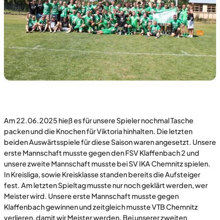
Am 22.06.2025 hieß es für unsere Spieler nochmal Tasche
packen und die Knochen für Viktoria hinhalten. Die letzten
beiden Auswärtsspiele für diese Saison waren angesetzt. Unsere
erste Mannschaft musste gegen den FSV Klaffenbach 2 und
unsere zweite Mannschaft musste bei SV IKA Chemnitz spielen.
In Kreisliga, sowie Kreisklasse standen bereits die Aufsteiger
fest. Am letzten Spieltag musste nur noch geklärt werden, wer
Meister wird. Unsere erste Mannschaft musste gegen
Klaffenbach gewinnen und zeitgleich musste VTB Chemnitz
verlieren, damit wir Meister werden. Bei unserer zweiten