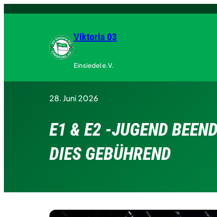
Zum
Inhalt
springen
Viktoria 03
Einsiedel e.V.
28. Juni 2026
E1 & E2 -JUGEND BEEN
DIES GEBÜHREND