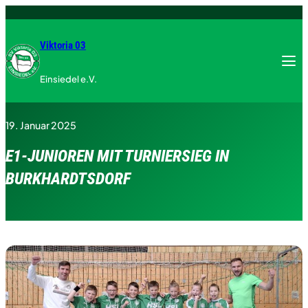
Zum
Inhalt
springen
Viktoria 03
Menu
Einsiedel e.V.
19. Januar 2025
E1-JUNIOREN MIT TURNIERSIEG IN
BURKHARDTSDORF