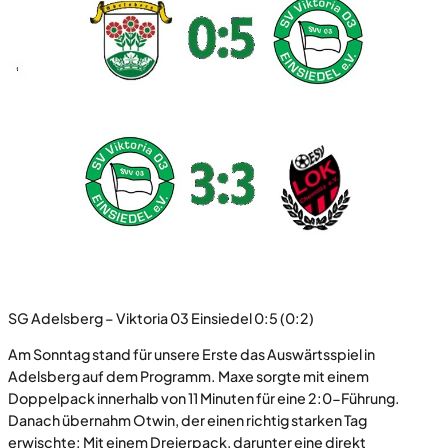
SG Adelsberg – Viktoria 03 Einsiedel 0:5 (0:2)
Am Sonntag stand für unsere Erste das Auswärtsspiel in
Adelsberg auf dem Programm. Maxe sorgte mit einem
Doppelpack innerhalb von 11 Minuten für eine 2:0-Führung.
Danach übernahm Otwin, der einen richtig starken Tag
erwischte: Mit einem Dreierpack, darunter eine direkt