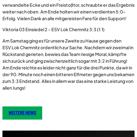
verwandelte Ecke und ein Freistoßtor, schraubte er das Ergebnis
weiter nach oben. Am Ende holten wir einen verdienten 5:0-
Erfolg. Vielen Dank an alle mitgereisten Fans für den Support!
Viktoria 03 Einsiedel 2 – ESV Lok Chemnitz 3:3 (1:1)
Am Samstag ging es für unsere Zweite zu Hause gegen den
ESV Lok Chemnitz ordentlich zur Sache. Nachdem wir zweimal in
Rückstand gerieten, bewies das Team riesige Moral, kämpfte
sich zurück und ging zwischenzeitlich sogar mit 3:2 in Führung!
Am Ende reichte es leider nicht ganz für die drei Punkte, da wir in
der 90. Minute noch einen bitteren Elfmeter gegen uns bekamen
zum 3:3 Endstand. Alles in allem war das eine starke Leistung von
allen Jungs!
WEITERE NEWS