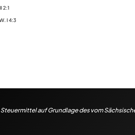
I 2:1
W. I 4:3
h Steuermittel auf Grundlage des vom Sächsisc