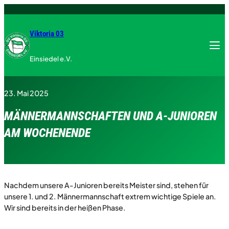
Zum
Inhalt
springen
Viktoria 03
Menu
Einsiedel e.V.
23. Mai 2025
MÄNNERMANNSCHAFTEN UND A-JUNIOREN
AM WOCHENENDE
Nachdem unsere A-Junioren bereits Meister sind, stehen für
unsere 1. und 2. Männermannschaft extrem wichtige Spiele an.
Wir sind bereits in der heißen Phase.