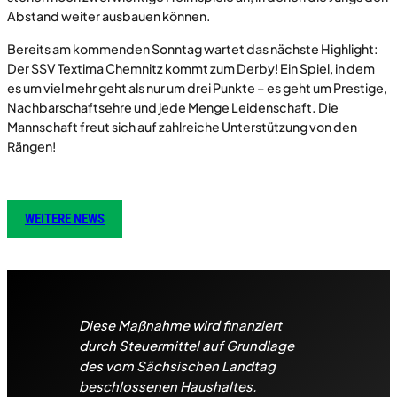
Abstand weiter ausbauen können.
Bereits am kommenden Sonntag wartet das nächste Highlight:
Der SSV Textima Chemnitz kommt zum Derby! Ein Spiel, in dem
es um viel mehr geht als nur um drei Punkte – es geht um Prestige,
Nachbarschaftsehre und jede Menge Leidenschaft. Die
Mannschaft freut sich auf zahlreiche Unterstützung von den
Rängen!
WEITERE NEWS
Diese Maßnahme wird finanziert
durch Steuermittel auf Grundlage
des vom Sächsischen Landtag
beschlossenen Haushaltes.