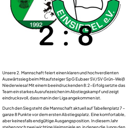
Unsere 2. Mannschaft feiert einen klaren und hochverdienten
Auswärtssieg beim Mitaufsteiger SpG Eubaer SV/SV Grün-Weiß
Niederwiesa! Mit einem beeindruckenden 8:2-Erfolg setzte das
Team ein starkes Ausrufezeichen im Abstiegskampf und zeigt
eindrucksvoll, dass man in der Liga angekommen ist.
Durch den Sieg steht die Mannschaft aktuell auf Tabellenplatz 7 –
ganze 8 Punkte vor dem ersten Abstiegsplatz. Eine komfortable,
aber keinesfalls endgültige Ausgangsposition. In diesem Jahr
stehen noch zwei wichtige Heimspiele an, in denen die Jungs den